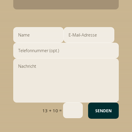
=
13 + 10
SENDEN